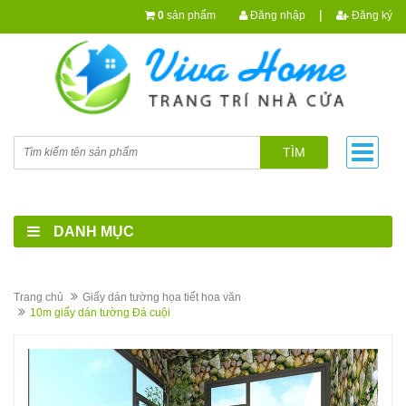
|
0
sản phẩm
Đăng nhập
Đăng ký
TÌM
DANH MỤC
Trang chủ
Giấy dán tường họa tiết hoa văn
10m giấy dán tường Đá cuội