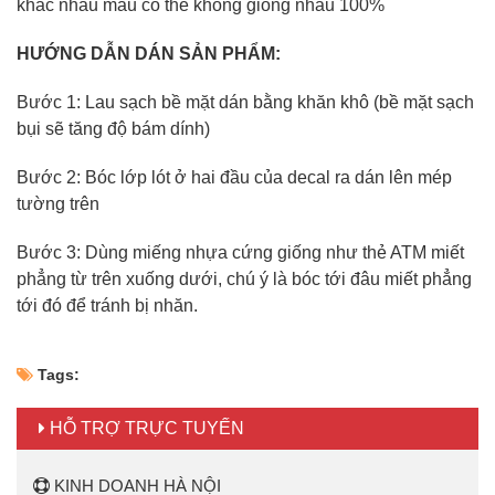
khác nhau màu có thể không giống nhau 100%
HƯỚNG DẪN DÁN SẢN PHẨM:
Bước 1: Lau sạch bề mặt dán bằng khăn khô (bề mặt sạch
bụi sẽ tăng độ bám dính)
Bước 2: Bóc lớp lót ở hai đầu của decal ra dán lên mép
tường trên
Bước 3: Dùng miếng nhựa cứng giống như thẻ ATM miết
phẳng từ trên xuống dưới, chú ý là bóc tới đâu miết phẳng
tới đó để tránh bị nhăn.
Tags:
HỖ TRỢ TRỰC TUYẾN
KINH DOANH HÀ NỘI