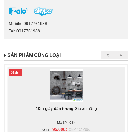
Mobile: 0917761988
Tel: 0917761988
SẢN PHẨM CÙNG LOẠI
Sale
10m giấy dán tường Giả xi măng
Mã SP : G84
Giá :
95.000₫
GNY: 130.000₫