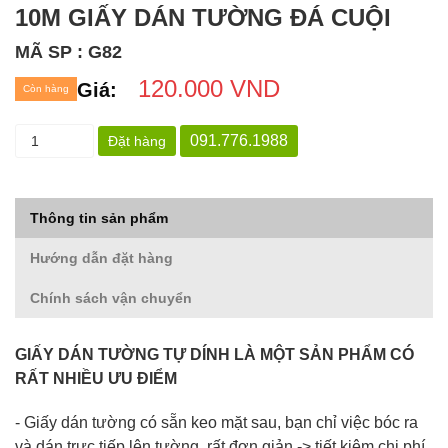
10M GIẤY DÁN TƯỜNG ĐÁ CUỘI
MÃ SP : G82
120.000 VND
Giá:
Còn hàng
091.776.1988
Đặt hàng
Thông tin sản phẩm
Hướng dẫn đặt hàng
Chính sách vận chuyển
GIẤY DÁN TƯỜNG TỰ DÍNH LÀ MỘT SẢN PHẨM CÓ
RẤT NHIỀU ƯU ĐIỂM
- Giấy dán tường có sẵn keo mặt sau, bạn chỉ việc bóc ra
và dán trực tiếp lên tường, rất đơn giản -> tiết kiệm chi phí