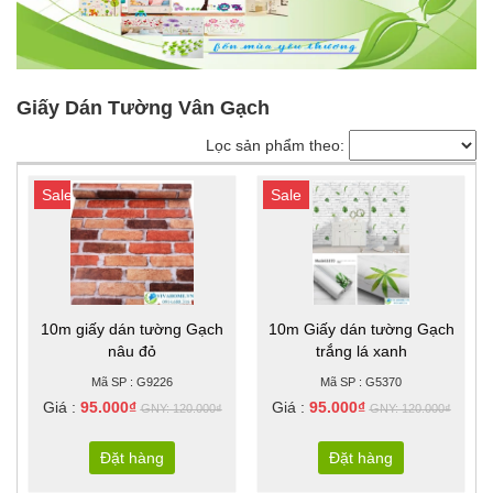
Giấy Dán Tường Vân Gạch
Lọc sản phẩm theo:
Sale
Sale
10m giấy dán tường Gạch
10m Giấy dán tường Gạch
nâu đỏ
trắng lá xanh
Mã SP : G9226
Mã SP : G5370
Giá :
95.000₫
Giá :
95.000₫
GNY: 120.000₫
GNY: 120.000₫
Đặt hàng
Đặt hàng