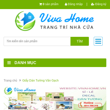
|
0
sản phẩm
Đăng nhập
Đăng ký
TÌM
DANH MỤC
Trang chủ
Giấy Dán Tường Vân Gạch