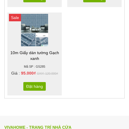
Sale
10m Giấy dán tường Gạch
xanh
Mã SP : G5285
Giá :
95.000₫
GNY: 120.000₫
Đặt hàng
VIVAHOME - TRANG TRÍ NHÀ CỬA