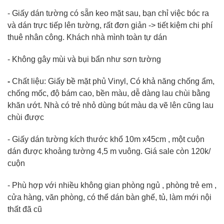
- Giấy dán tường có sẵn keo mặt sau, bạn chỉ việc bóc ra
và dán trực tiếp lên tường, rất đơn giản -> tiết kiệm chi phí
thuê nhân công. Khách nhà mình toàn tự dán
- Không gây mùi và bụi bẩn như sơn tường
-
Chất liệu: Giấy bề mặt phủ Vinyl, Có khả năng chống ẩm,
chống mốc, độ bám cao, bền màu, dễ dàng lau chùi bằng
khăn ướt. Nhà có trẻ nhỏ dùng bút màu dạ vẽ lên cũng lau
chùi được
- Giấy dán tường kích thước khổ 10m x45cm , một cuộn
dán được khoảng tường 4,5 m vuông. Giá sale còn 120k/
cuộn
- Phù hợp với nhiều không gian phòng ngủ , phòng trẻ em ,
cửa hàng, văn phòng, có thể dán bàn ghế, tủ, làm mới nội
thất đã cũ