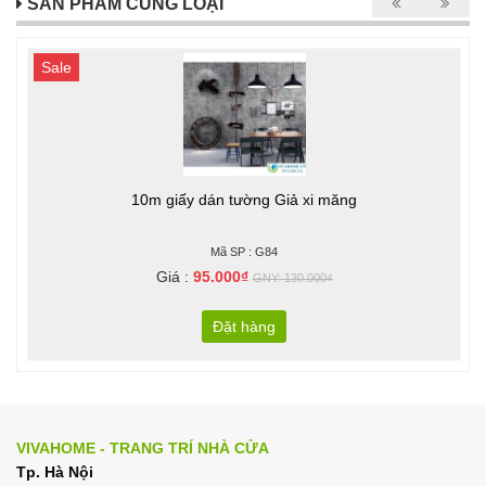
SẢN PHẨM CÙNG LOẠI
Sale
10m giấy dán tường Giả xi măng
Mã SP : G84
Giá :
95.000₫
GNY: 130.000₫
Đặt hàng
VIVAHOME - TRANG TRÍ NHÀ CỬA
Tp. Hà Nội