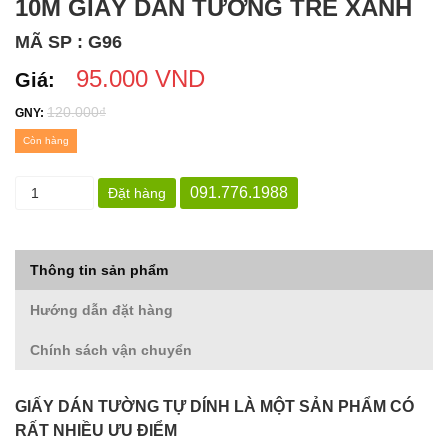
10M GIẤY DÁN TƯỜNG TRE XANH
MÃ SP : G96
95.000 VND
Giá:
120.000₫
GNY:
Còn hàng
091.776.1988
Đặt hàng
Thông tin sản phẩm
Hướng dẫn đặt hàng
Chính sách vận chuyển
GIẤY DÁN TƯỜNG TỰ DÍNH LÀ MỘT SẢN PHẨM CÓ
RẤT NHIỀU ƯU ĐIỂM