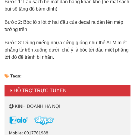
Bước 1: Lau sạch bề mặt dán bằng khăn khô (bề mặt sạch
bụi sẽ tăng độ bám dính)
Bước 2: Bóc lớp lót ở hai đầu của decal ra dán lên mép
tường trên
Bước 3: Dùng miếng nhựa cứng giống như thẻ ATM miết
phẳng từ trên xuống dưới, chú ý là bóc tới đâu miết phẳng
tới đó để tránh bị nhăn.
Tags:
HỖ TRỢ TRỰC TUYẾN
KINH DOANH HÀ NỘI
Mobile: 0917761988