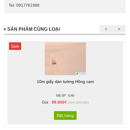
Tel: 0917761988
SẢN PHẨM CÙNG LOẠI
Sale
10m giấy dán tường Hồng cam
Mã SP : G40
Giá :
99.000₫
GNY: 120.000₫
Đặt hàng