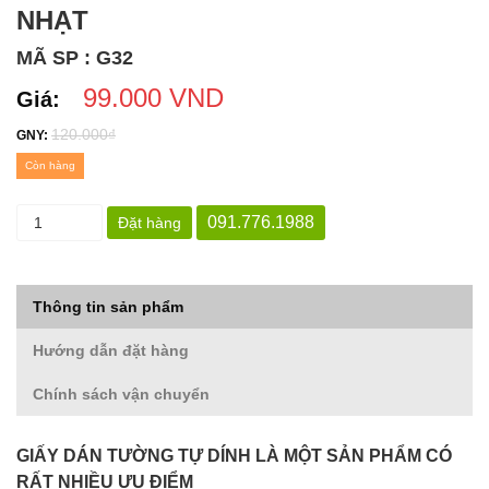
NHẠT
MÃ SP : G32
99.000 VND
Giá:
120.000₫
GNY:
Còn hàng
091.776.1988
Đặt hàng
Thông tin sản phẩm
Hướng dẫn đặt hàng
Chính sách vận chuyển
GIẤY DÁN TƯỜNG TỰ DÍNH LÀ MỘT SẢN PHẨM CÓ
RẤT NHIỀU ƯU ĐIỂM