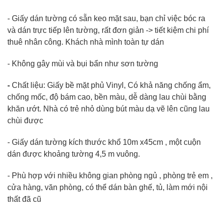
- Giấy dán tường có sẵn keo mặt sau, bạn chỉ việc bóc ra
và dán trực tiếp lên tường, rất đơn giản -> tiết kiệm chi phí
thuê nhân công. Khách nhà mình toàn tự dán
- Không gây mùi và bụi bẩn như sơn tường
-
Chất liệu: Giấy bề mặt phủ Vinyl, Có khả năng chống ẩm,
chống mốc, độ bám cao, bền màu, dễ dàng lau chùi bằng
khăn ướt. Nhà có trẻ nhỏ dùng bút màu dạ vẽ lên cũng lau
chùi được
- Giấy dán tường kích thước khổ 10m x45cm , một cuộn
dán được khoảng tường 4,5 m vuông.
- Phù hợp với nhiều không gian phòng ngủ , phòng trẻ em ,
cửa hàng, văn phòng, có thể dán bàn ghế, tủ, làm mới nội
thất đã cũ