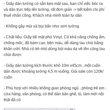
- Giấy dán tường có sẵn keo mặt sau, bạn chỉ việc bóc ra
và dán trực tiếp lên tường, rất đơn giản -> tiết kiệm chi phí
thuê nhân công. Khách nhà mình toàn tự dán
- Không gây mùi và bụi bẩn như sơn tường
-
Chất liệu: Giấy bề mặt phủ Vinyl, Có khả năng chống ẩm,
chống mốc, độ bám cao, bền màu, dễ dàng lau chùi bằng
khăn ướt. Nhà có trẻ nhỏ dùng bút màu dạ vẽ lên cũng lau
chùi được
- Giấy dán tường kích thước khổ 10m x45cm , một cuộn
dán được khoảng tường 4,5 m vuông. Giá sale còn 120k/
cuộn
- Phù hợp với nhiều không gian phòng ngủ , phòng trẻ em ,
cửa hàng, văn phòng, có thể dán bàn ghế, tủ, làm mới nội
thất đã cũ