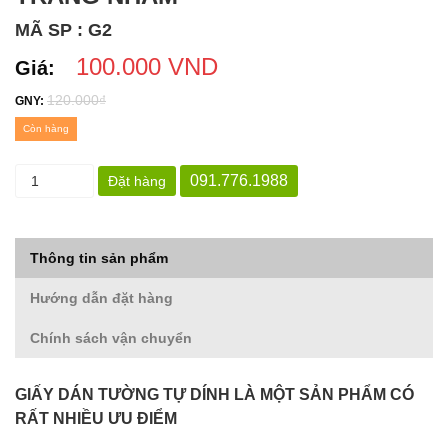
MÃ SP : G2
100.000 VND
Giá:
120.000₫
GNY:
Còn hàng
091.776.1988
Đặt hàng
Thông tin sản phẩm
Hướng dẫn đặt hàng
Chính sách vận chuyển
GIẤY DÁN TƯỜNG TỰ DÍNH LÀ MỘT SẢN PHẨM CÓ
RẤT NHIỀU ƯU ĐIỂM