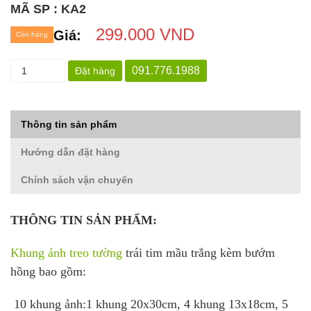
MÃ SP : KA2
299.000 VND
Giá:
Còn hàng
091.776.1988
Đặt hàng
Thông tin sản phẩm
Hướng dẫn đặt hàng
Chính sách vận chuyển
THÔNG TIN SẢN PHẨM:
Khung ảnh treo tường
trái tim mầu trắng kèm bướm
hồng bao gồm:
10 khung ảnh:1 khung 20x30cm, 4 khung 13x18cm, 5