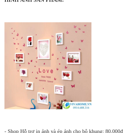
HÌNH ẢNH SẢN PHẨM:
- Shop Hỗ trợ in ảnh và ép ảnh cho bộ khung: 80.000đ