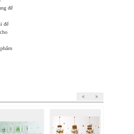
ùng để
i để
 cho
n phẩm