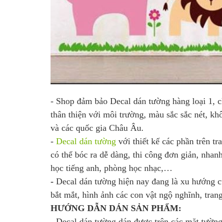
- Shop đảm bảo Decal dán tường hàng loại 1, c
thân thiện với môi trường, màu sắc sắc nét, k
và các quốc gia Châu Âu.
-
Decal dán tường
với thiết kế các phần trên tr
có thể bóc ra dễ dàng, thi công đơn giản, nhan
học tiếng anh, phòng học nhạc,…
-
Decal dán tường hiện nay đang là xu hướng củ
bắt mắt, hình ảnh các con vật ngộ nghĩnh, trang
HƯỚNG DẪN DÁN SẢN PHẨM:
-
Decal dán tường dán được trên các mặt tường