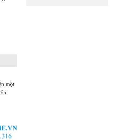
iện một
uôn