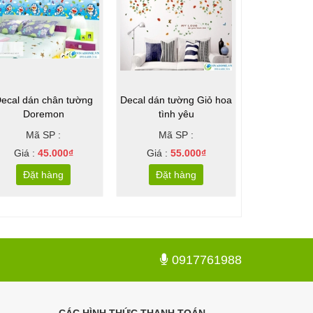
ecal dán chân tường
Decal dán tường Giỏ hoa
Decal dán tư
Doremon
tình yêu
du l
Mã SP :
Mã SP :
Mã S
Giá :
45.000₫
Giá :
55.000₫
Giá :
6
Đặt hàng
Đặt hàng
Đặt 
0917761988
CÁC HÌNH THỨC THANH TOÁN