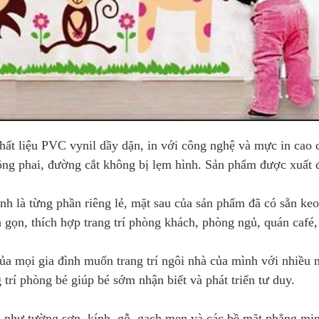
hất liệu PVC vynil dầy dặn, in với công nghệ và mực in cao 
hông phai, đường cắt không bị lẹm hình. Sản phẩm được xuất 
anh là từng phần riêng lẻ, mặt sau của sản phẩm đã có sẵn keo
h gọn, thích hợp trang trí phòng khách, phòng ngủ, quán café
a mọi gia đình muốn trang trí ngôi nhà của mình với nhiều 
 trí phòng bé giúp bé sớm nhận biết và phát triển tư duy.
 như tường sơn, kính, gỗ, gạch men và các bề mặt phẳng mị