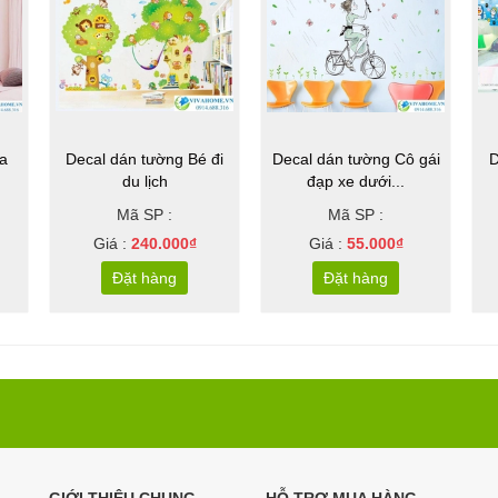
a
Decal dán tường Bé đi
Decal dán tường Cô gái
D
du lịch
đạp xe dưới...
Mã SP :
Mã SP :
Giá :
240.000₫
Giá :
55.000₫
Đặt hàng
Đặt hàng
GIỚI THIỆU CHUNG
HỖ TRỢ MUA HÀNG