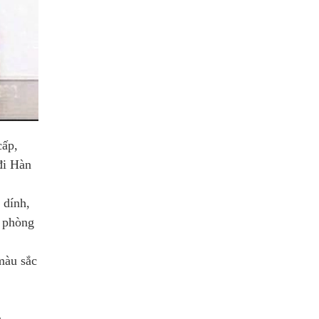
cấp,
đi Hàn
 dính,
, phòng
màu sắc
n