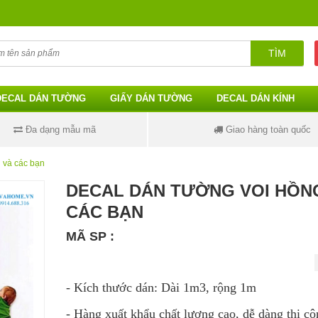
TÌM
DECAL DÁN TƯỜNG
GIẤY DÁN TƯỜNG
DECAL DÁN KÍNH
Đa dạng mẫu mã
Giao hàng toàn quốc
 và các bạn
DECAL DÁN TƯỜNG VOI HỒN
CÁC BẠN
MÃ SP :
- Kích thước dán: Dài 1m3, rộng 1m
- Hàng xuất khẩu chất lượng cao, dễ dàng thi cô