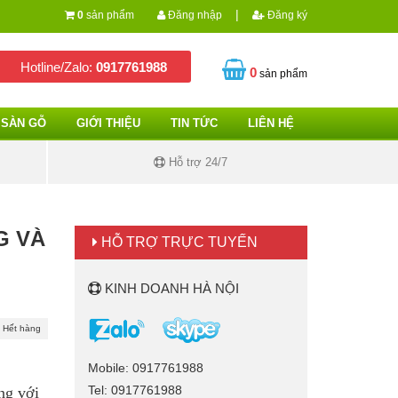
|
0
sản phẩm
Đăng nhập
Đăng ký
Hotline/Zalo:
0917761988
0
sản phẩm
SÀN GỖ
GIỚI THIỆU
TIN TỨC
LIÊN HỆ
Hỗ trợ 24/7
G VÀ
HỖ TRỢ TRỰC TUYẾN
KINH DOANH HÀ NỘI
Hết hàng
Mobile: 0917761988
Tel: 0917761988
ng với