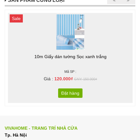
SẢN PHẨM CÙNG LOẠI
Sale
10m Giấy dán tường Sọc xanh trắng
Mã SP :
Giá :
120.000₫
GNY: 150.000₫
Đặt hàng
VIVAHOME - TRANG TRÍ NHÀ CỬA
Tp. Hà Nội