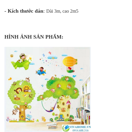
- Kích thước dán
:
Dài 3m, cao 2m5
HÌNH ẢNH SẢN PHẨM: