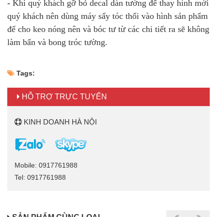
-
Khi quý khách gỡ bỏ decal dán tường để thay hình mới
quý khách nên dùng máy sấy tóc thổi vào hình sản phẩm
để cho keo nóng nên và bóc tư từ các chi tiết ra sẽ không
làm bẩn và bong tróc tường.
Tags:
HỖ TRỢ TRỰC TUYẾN
KINH DOANH HÀ NỘI
Mobile: 0917761988
Tel: 0917761988