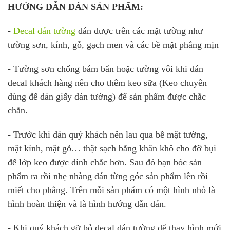
HƯỚNG DẪN DÁN SẢN PHẨM:
-
Decal dán tường
dán được trên các mặt tường như
tường sơn, kính, gỗ, gạch men và các bề mặt phẳng mịn
-
Tường sơn chống bám bẩn hoặc tường vôi khi dán
decal khách hàng nên cho thêm keo sữa (Keo chuyên
dùng để dán giấy dán tường) để sản phẩm được chắc
chắn.
- Trước khi dán quý khách nên lau qua bề mặt tường,
mặt kính, mặt gỗ… thật sạch bằng khăn khô cho đỡ bụi
để lớp keo được dính chắc hơn. Sau đó bạn bóc sản
phẩm ra rồi nhẹ nhàng dán từng góc sản phẩm lên rồi
miết cho phẳng. Trên mỗi sản phẩm có một hình nhỏ là
hình hoàn thiện và là hình hướng dẫn dán.
-
Khi quý khách gỡ bỏ decal dán tường để thay hình mới