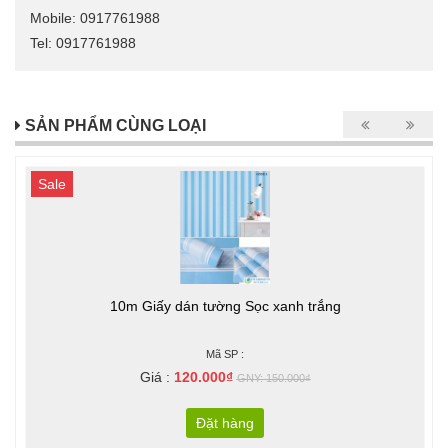
Mobile: 0917761988
Tel: 0917761988
SẢN PHẨM CÙNG LOẠI
Sale
10m Giấy dán tường Sọc xanh trắng
Mã SP :
Giá :
120.000₫
GNY: 150.000₫
Đặt hàng