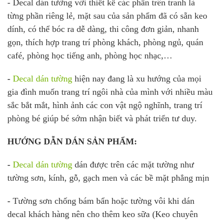
- Decal dán tường với thiết kế các phần trên tranh là
từng phần riêng lẻ, mặt sau của sản phẩm đã có sẵn keo
dính, có thể bóc ra dễ dàng, thi công đơn giản, nhanh
gọn, thích hợp trang trí phòng khách, phòng ngủ, quán
café, phòng học tiếng anh, phòng học nhạc,…
-
Decal dán tường
hiện nay đang là xu hướng của mọi
gia đình muốn trang trí ngôi nhà của mình với nhiều màu
sắc bắt mắt, hình ảnh các con vật ngộ nghĩnh, trang trí
phòng bé giúp bé sớm nhận biết và phát triển tư duy.
HƯỚNG DẪN DÁN SẢN PHẨM:
-
Decal dán tường
dán được trên các mặt tường như
tường sơn, kính, gỗ, gạch men và các bề mặt phẳng mịn
-
Tường sơn chống bám bẩn hoặc tường vôi khi dán
decal khách hàng nên cho thêm keo sữa (Keo chuyên