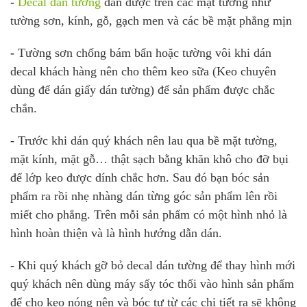
-
Decal dán tường
dán được trên các mặt tường như
tường sơn, kính, gỗ, gạch men và các bề mặt phẳng mịn
-
Tường sơn chống bám bẩn hoặc tường vôi khi dán
decal khách hàng nên cho thêm keo sữa (Keo chuyên
dùng để dán giấy dán tường) để sản phẩm được chắc
chắn.
- Trước khi dán quý khách nên lau qua bề mặt tường,
mặt kính, mặt gỗ… thật sạch bằng khăn khô cho đỡ bụi
để lớp keo được dính chắc hơn. Sau đó bạn bóc sản
phẩm ra rồi nhẹ nhàng dán từng góc sản phẩm lên rồi
miết cho phẳng. Trên mỗi sản phẩm có một hình nhỏ là
hình hoàn thiện và là hình hướng dẫn dán.
-
Khi quý khách gỡ bỏ decal dán tường để thay hình mới
quý khách nên dùng máy sấy tóc thổi vào hình sản phẩm
để cho keo nóng nên và bóc tư từ các chi tiết ra sẽ không