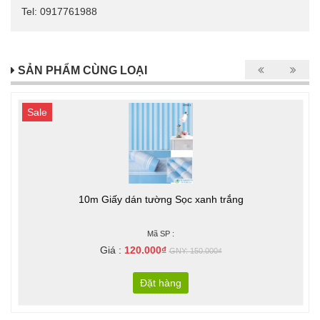
Tel: 0917761988
SẢN PHẨM CÙNG LOẠI
Sale
10m Giấy dán tường Sọc xanh trắng
Mã SP :
Giá :
120.000₫
GNY: 150.000₫
Đặt hàng