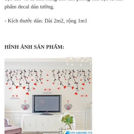
phẩm decal dán tường.
- Kích thước dán: Dài 2m2, rộng 1m1
HÌNH ẢNH SẢN PHẨM: