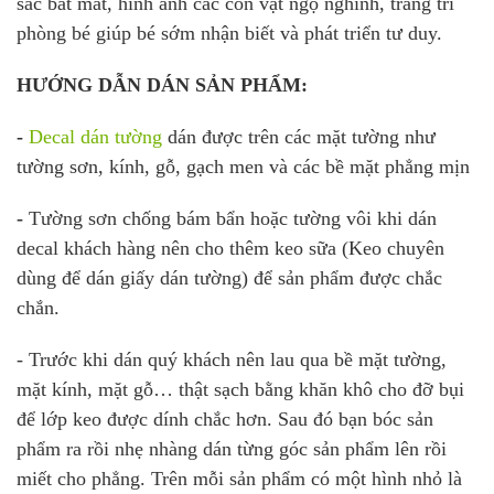
sắc bắt mắt, hình ảnh các con vật ngộ nghĩnh, trang trí
phòng bé giúp bé sớm nhận biết và phát triển tư duy.
HƯỚNG DẪN DÁN SẢN PHẨM:
-
Decal dán tường
dán được trên các mặt tường như
tường sơn, kính, gỗ, gạch men và các bề mặt phẳng mịn
-
Tường sơn chống bám bẩn hoặc tường vôi khi dán
decal khách hàng nên cho thêm keo sữa (Keo chuyên
dùng để dán giấy dán tường) để sản phẩm được chắc
chắn.
- Trước khi dán quý khách nên lau qua bề mặt tường,
mặt kính, mặt gỗ… thật sạch bằng khăn khô cho đỡ bụi
để lớp keo được dính chắc hơn. Sau đó bạn bóc sản
phẩm ra rồi nhẹ nhàng dán từng góc sản phẩm lên rồi
miết cho phẳng. Trên mỗi sản phẩm có một hình nhỏ là