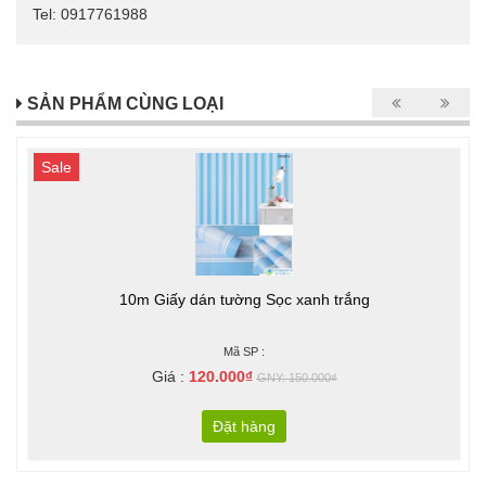
Tel: 0917761988
SẢN PHẨM CÙNG LOẠI
Sale
10m Giấy dán tường Sọc xanh trắng
Mã SP :
Giá :
120.000₫
GNY: 150.000₫
Đặt hàng