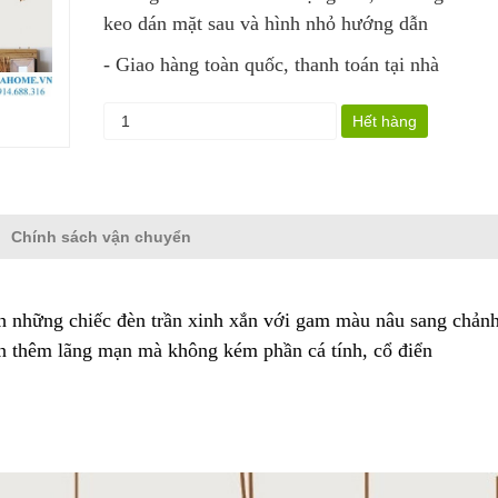
keo dán mặt sau và hình nhỏ hướng dẫn
- Giao hàng toàn quốc, thanh toán tại nhà
Hết hàng
Chính sách vận chuyển
h những chiếc đèn trần xinh xắn với gam màu nâu sang chản
ạn thêm lãng mạn mà không kém phần cá tính, cổ điển