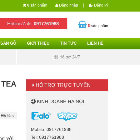
|
0
sản phẩm
Đăng nhập
Đăng ký
Hotline/Zalo:
0917761988
0
sản phẩm
SÀN GỖ
GIỚI THIỆU
TIN TỨC
LIÊN HỆ
Hỗ trợ 24/7
 TEA
HỖ TRỢ TRỰC TUYẾN
KINH DOANH HÀ NỘI
Hết hàng
Mobile: 0917761988
Tel: 0917761988
ng với