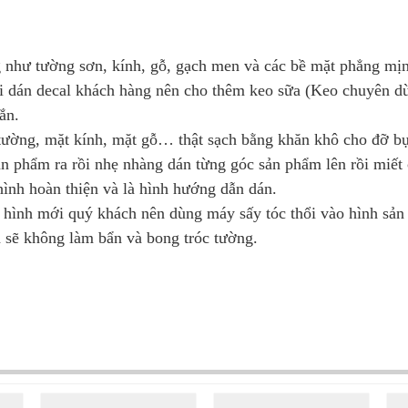
 như tường sơn, kính, gỗ, gạch men và các bề mặt phẳng mị
 dán decal khách hàng nên cho thêm keo sữa (Keo chuyên d
ắn.
 tường, mặt kính, mặt gỗ… thật sạch bằng khăn khô cho đỡ bụ
n phẩm ra rồi nhẹ nhàng dán từng góc sản phẩm lên rồi miết
ình hoàn thiện và là hình hướng dẫn dán.
 hình mới quý khách nên dùng máy sấy tóc thổi vào hình sả
ra sẽ không làm bẩn và bong tróc tường.