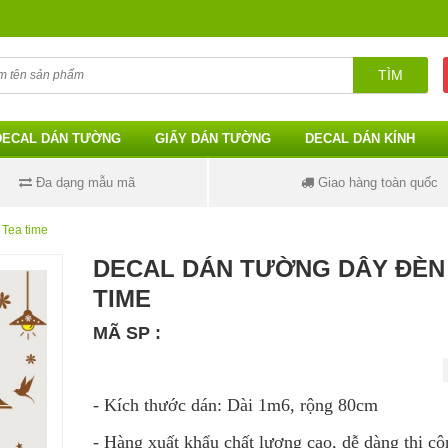
TÌM
DECAL DÁN TƯỜNG
GIẤY DÁN TƯỜNG
DECAL DÁN KÍNH
Đa dạng mẫu mã
Giao hàng toàn quốc
 Tea time
DECAL DÁN TƯỜNG DÂY ĐÈN
TIME
MÃ SP :
- Kích thước dán: Dài 1m6, rộng 80cm
- Hàng xuất khẩu chất lượng cao, dễ dàng thi cô