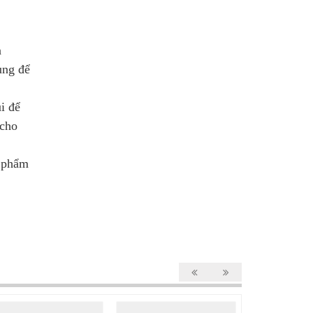
n
ùng để
i để
 cho
n phẩm