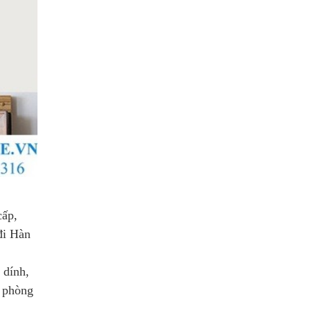
cấp,
đi Hàn
 dính,
, phòng