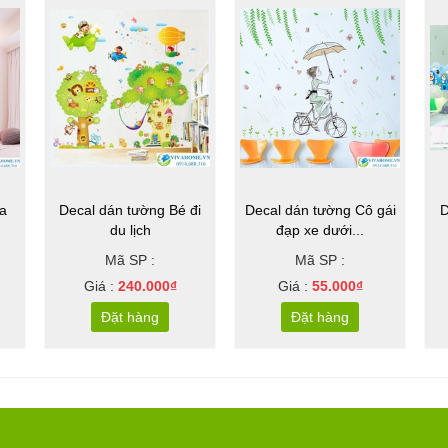
a
Decal dán tường Bé đi
Decal dán tường Cô gái
D
du lịch
đạp xe dưới...
Mã SP :
Mã SP :
Giá :
240.000₫
Giá :
55.000₫
Đặt hàng
Đặt hàng