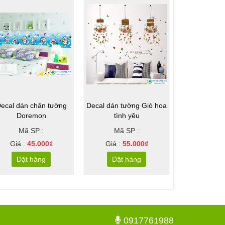
ecal dán chân tường
Decal dán tường Giỏ hoa
Decal dán tư
Doremon
tình yêu
du l
Mã SP :
Mã SP :
Mã S
Giá :
45.000₫
Giá :
55.000₫
Giá :
6
Đặt hàng
Đặt hàng
Đặt 
0917761988