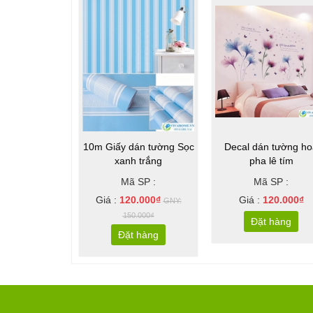
Sale
10m Giấy dán tường Sọc
Decal dán tường ho
xanh trắng
pha lê tím
Mã SP :
Mã SP :
Giá :
120.000₫
Giá :
120.000₫
GNY:
150.000₫
Đặt hàng
Đặt hàng