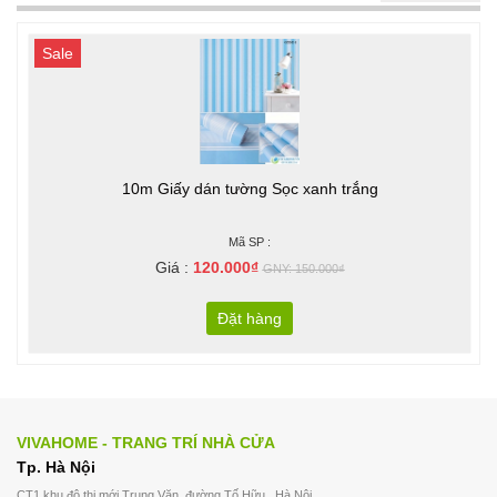
Sale
10m Giấy dán tường Sọc xanh trắng
Mã SP :
Giá :
120.000₫
GNY: 150.000₫
Đặt hàng
VIVAHOME - TRANG TRÍ NHÀ CỬA
Tp. Hà Nội
CT1 khu đô thị mới Trung Văn, đường Tố Hữu , Hà Nội