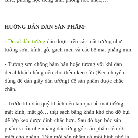
HƯỚNG DẪN DÁN SẢN PHẨM:
-
Decal dán tường
dán được trên các mặt tường như
tường sơn, kính, gỗ, gạch men và các bề mặt phẳng mịn
-
Tường sơn chống bám bẩn hoặc tường vôi khi dán
decal khách hàng nên cho thêm keo sữa (Keo chuyên
dùng để dán giấy dán tường) để sản phẩm được chắc
chắn.
- Trước khi dán quý khách nên lau qua bề mặt tường,
mặt kính, mặt gỗ… thật sạch bằng khăn khô cho đỡ bụi
để lớp keo được dính chắc hơn. Sau đó bạn bóc sản
phẩm ra rồi nhẹ nhàng dán từng góc sản phẩm lên rồi
miết cho phẳng. Trên mỗi sản phẩm có một hình nhỏ là