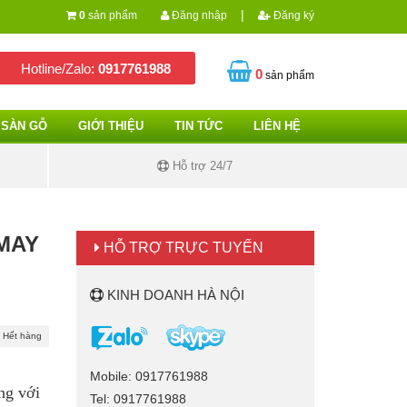
|
0
sản phẩm
Đăng nhập
Đăng ký
Hotline/Zalo:
0917761988
0
sản phẩm
SÀN GỖ
GIỚI THIỆU
TIN TỨC
LIÊN HỆ
Hỗ trợ 24/7
MAY
HỖ TRỢ TRỰC TUYẾN
KINH DOANH HÀ NỘI
Hết hàng
Mobile: 0917761988
ng với
Tel: 0917761988