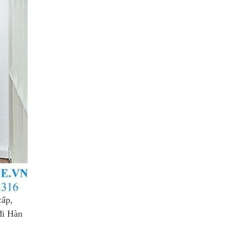
cấp,
đi Hàn