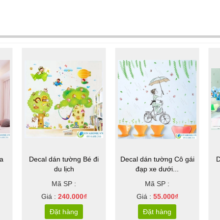
a
Decal dán tường Bé đi
Decal dán tường Cô gái
D
du lịch
đạp xe dưới...
Mã SP :
Mã SP :
Giá :
240.000₫
Giá :
55.000₫
Đặt hàng
Đặt hàng