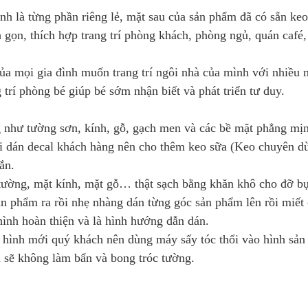
anh là từng phần riêng lẻ, mặt sau của sản phẩm đã có sẵn keo
h gọn, thích hợp trang trí phòng khách, phòng ngủ, quán café
ủa mọi gia đình muốn trang trí ngôi nhà của mình với nhiều 
 trí phòng bé giúp bé sớm nhận biết và phát triển tư duy.
 như tường sơn, kính, gỗ, gạch men và các bề mặt phẳng mị
 dán decal khách hàng nên cho thêm keo sữa (Keo chuyên d
ắn.
 tường, mặt kính, mặt gỗ… thật sạch bằng khăn khô cho đỡ bụ
n phẩm ra rồi nhẹ nhàng dán từng góc sản phẩm lên rồi miết
ình hoàn thiện và là hình hướng dẫn dán.
 hình mới quý khách nên dùng máy sấy tóc thổi vào hình sả
ra sẽ không làm bẩn và bong tróc tường.