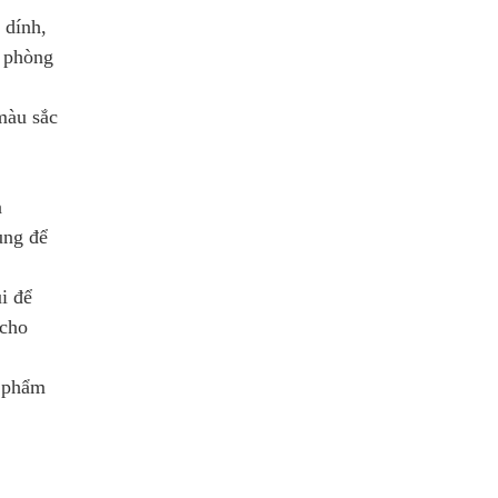
 dính,
, phòng
màu sắc
n
ùng để
i để
 cho
n phẩm