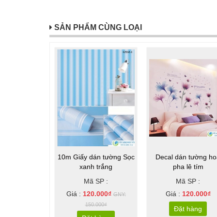
SẢN PHẨM CÙNG LOẠI
Sale
10m Giấy dán tường Sọc
Decal dán tường ho
xanh trắng
pha lê tím
Mã SP :
Mã SP :
Giá :
120.000₫
Giá :
120.000₫
GNY:
150.000₫
Đặt hàng