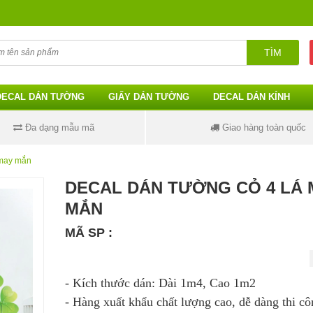
TÌM
DECAL DÁN TƯỜNG
GIẤY DÁN TƯỜNG
DECAL DÁN KÍNH
Đa dạng mẫu mã
Giao hàng toàn quốc
 may mắn
DECAL DÁN TƯỜNG CỎ 4 LÁ 
MẮN
MÃ SP :
- Kích thước dán:
Dài 1m4, Cao 1m2
- Hàng xuất khẩu chất lượng cao, dễ dàng thi cô