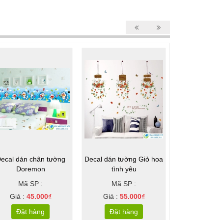
ecal dán chân tường
Decal dán tường Giỏ hoa
Decal dán tư
Doremon
tình yêu
du l
Mã SP :
Mã SP :
Mã S
Giá :
45.000₫
Giá :
55.000₫
Giá :
6
Đặt hàng
Đặt hàng
Đặt 