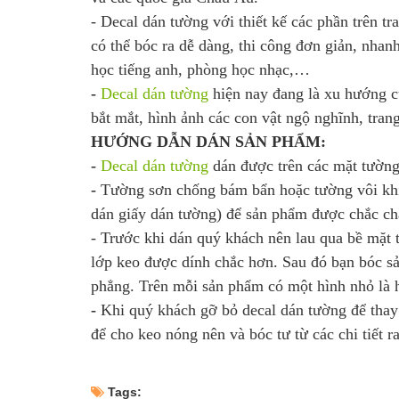
- Decal dán tường với thiết kế các phần trên tr
có thể bóc ra dễ dàng, thi công đơn giản, nhan
học tiếng anh, phòng học nhạc,…
-
Decal dán tường
hiện nay đang là xu hướng c
bắt mắt, hình ảnh các con vật ngộ nghĩnh, trang
HƯỚNG DẪN DÁN SẢN PHẨM:
-
Decal dán tường
dán được trên các mặt tường
-
Tường sơn chống bám bẩn hoặc tường vôi khi
dán giấy dán tường) để sản phẩm được chắc ch
- Trước khi dán quý khách nên lau qua bề mặt
lớp keo được dính chắc hơn. Sau đó bạn bóc sả
phẳng. Trên mỗi sản phẩm có một hình nhỏ là h
-
Khi quý khách gỡ bỏ decal dán tường để thay
để cho keo nóng nên và bóc tư từ các chi tiết 
Tags: