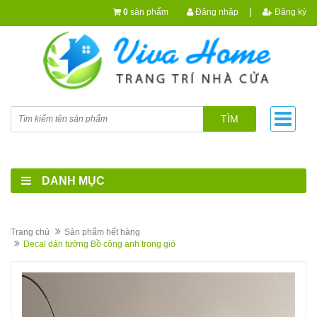
|
0
sản phẩm
Đăng nhập
Đăng ký
TÌM
DANH MỤC
Trang chủ
Sản phẩm hết hàng
Decal dán tường Bồ công anh trong gió