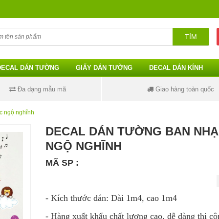
TÌM
DECAL DÁN TƯỜNG
GIẤY DÁN TƯỜNG
DECAL DÁN KÍNH
Đa dạng mẫu mã
Giao hàng toàn quốc
c ngộ nghĩnh
DECAL DÁN TƯỜNG BAN NH
NGỘ NGHĨNH
MÃ SP :
- Kích thước dán: Dài 1m4, cao 1m4
- Hàng xuất khẩu chất lượng cao, dễ dàng thi cô