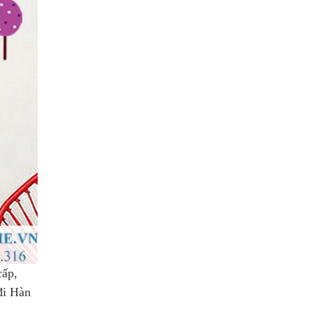
cấp,
đi Hàn