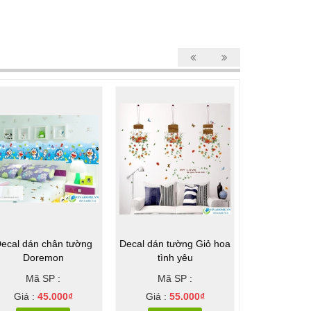
ecal dán chân tường
Decal dán tường Giỏ hoa
Decal dán tư
Doremon
tình yêu
du l
Mã SP :
Mã SP :
Mã S
Giá :
45.000₫
Giá :
55.000₫
Giá :
6