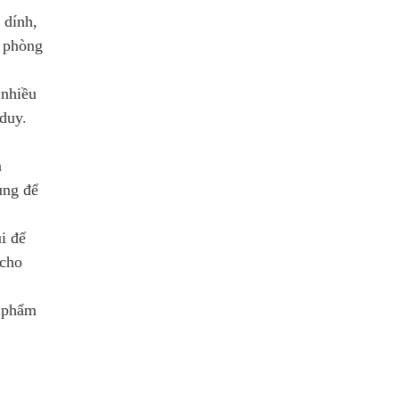
 dính,
, phòng
 nhiều
 duy.
n
ùng để
i để
 cho
n phẩm