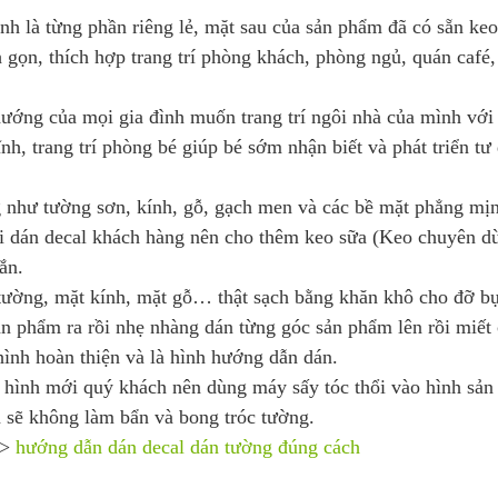
anh là từng phần riêng lẻ, mặt sau của sản phẩm đã có sẵn keo
h gọn, thích hợp trang trí phòng khách, phòng ngủ, quán café
ướng của mọi gia đình muốn trang trí ngôi nhà của mình với
h, trang trí phòng bé giúp bé sớm nhận biết và phát triển tư
 như tường sơn, kính, gỗ, gạch men và các bề mặt phẳng mị
 dán decal khách hàng nên cho thêm keo sữa (Keo chuyên d
ắn.
 tường, mặt kính, mặt gỗ… thật sạch bằng khăn khô cho đỡ bụ
n phẩm ra rồi nhẹ nhàng dán từng góc sản phẩm lên rồi miết
ình hoàn thiện và là hình hướng dẫn dán.
 hình mới quý khách nên dùng máy sấy tóc thổi vào hình sả
ra sẽ không làm bẩn và bong tróc tường.
->
hướng dẫn dán decal dán tường đúng cách