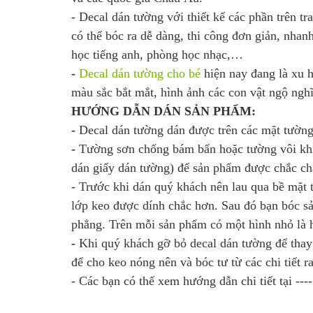
- Decal dán tường với thiết kế các phần trên tr
có thể bóc ra dễ dàng, thi công đơn giản, nhan
học tiếng anh, phòng học nhạc,…
-
Decal dán tường cho bé
hiện nay đang là xu h
màu sắc bắt mắt, hình ảnh các con vật ngộ nghĩn
HƯỚNG DẪN DÁN SẢN PHẨM:
-
Decal dán tường dán được trên các mặt tường
-
Tường sơn chống bám bẩn hoặc tường vôi khi
dán giấy dán tường) để sản phẩm được chắc ch
- Trước khi dán quý khách nên lau qua bề mặt
lớp keo được dính chắc hơn. Sau đó bạn bóc sả
phẳng. Trên mỗi sản phẩm có một hình nhỏ là h
-
Khi quý khách gỡ bỏ decal dán tường để thay
để cho keo nóng nên và bóc tư từ các chi tiết 
- Các bạn có thể xem hướng dẫn chi tiết tại ---