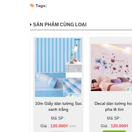
Tags:
SẢN PHẨM CÙNG LOẠI
Sale
10m Giấy dán tường Sọc
Decal dán tường ho
xanh trắng
pha lê tím
Mã SP :
Mã SP :
Giá :
120.000₫
Giá :
120.000₫
GNY: