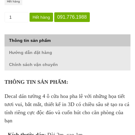
Hết hàng
091.776.1988
Hết hàng
Thông tin sản phẩm
Hướng dẫn đặt hàng
Chính sách vận chuyển
THÔNG TIN SẢN PHẨM:
Decal dán tường 4 ô cửa hoa pha lê với những họa tiết
tươi vui, bắt mắt, thiết kế in 3D có chiều sâu sẽ tạo ra cá
tính riêng cực độc đáo và cuốn hút cho căn phòng của
bạn
- Kích thước dán
: Dài 2m, cao 1m