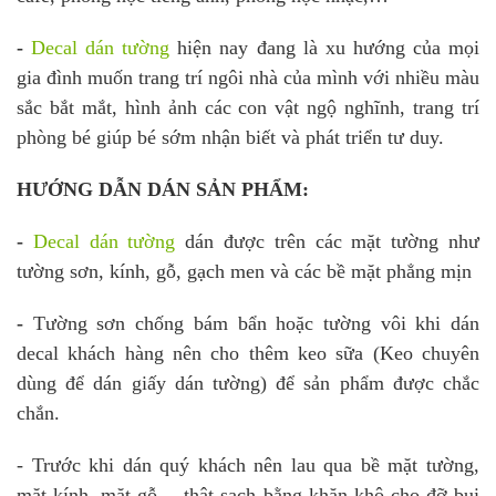
-
Decal dán tường
hiện nay đang là xu hướng của mọi
gia đình muốn trang trí ngôi nhà của mình với nhiều màu
sắc bắt mắt, hình ảnh các con vật ngộ nghĩnh, trang trí
phòng bé giúp bé sớm nhận biết và phát triển tư duy.
HƯỚNG DẪN DÁN SẢN PHẨM:
-
Decal dán tường
dán được trên các mặt tường như
tường sơn, kính, gỗ, gạch men và các bề mặt phẳng mịn
-
Tường sơn chống bám bẩn hoặc tường vôi khi dán
decal khách hàng nên cho thêm keo sữa (Keo chuyên
dùng để dán giấy dán tường) để sản phẩm được chắc
chắn.
- Trước khi dán quý khách nên lau qua bề mặt tường,
mặt kính, mặt gỗ… thật sạch bằng khăn khô cho đỡ bụi