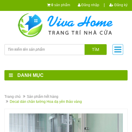
|
0
sản phẩm
Đăng nhập
Đăng ký
TÌM
DANH MỤC
Trang chủ
Sản phẩm hết hàng
Decal dán chân tường Hoa dạ yên thảo vàng