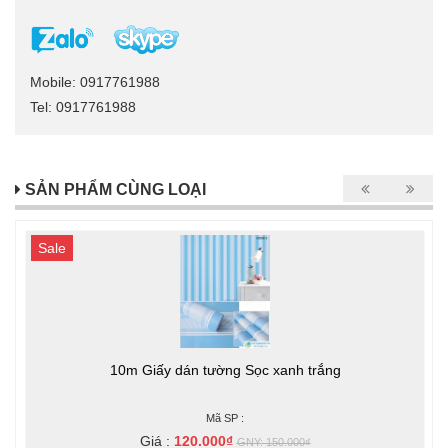
Mobile: 0917761988
Tel: 0917761988
SẢN PHẨM CÙNG LOẠI
Sale
10m Giấy dán tường Sọc xanh trắng
Mã SP :
Giá :
120.000₫
GNY: 150.000₫