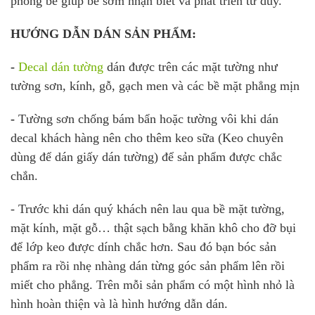
phòng bé giúp bé sớm nhận biết và phát triển tư duy.
HƯỚNG DẪN DÁN SẢN PHẨM:
-
Decal dán tường
dán được trên các mặt tường như
tường sơn, kính, gỗ, gạch men và các bề mặt phẳng mịn
-
Tường sơn chống bám bẩn hoặc tường vôi khi dán
decal khách hàng nên cho thêm keo sữa (Keo chuyên
dùng để dán giấy dán tường) để sản phẩm được chắc
chắn.
- Trước khi dán quý khách nên lau qua bề mặt tường,
mặt kính, mặt gỗ… thật sạch bằng khăn khô cho đỡ bụi
để lớp keo được dính chắc hơn. Sau đó bạn bóc sản
phẩm ra rồi nhẹ nhàng dán từng góc sản phẩm lên rồi
miết cho phẳng. Trên mỗi sản phẩm có một hình nhỏ là
hình hoàn thiện và là hình hướng dẫn dán.