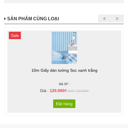
SẢN PHẨM CÙNG LOẠI
Sale
10m Giấy dán tường Sọc xanh trắng
Mã SP :
Giá :
120.000₫
GNY: 150.000₫
Đặt hàng