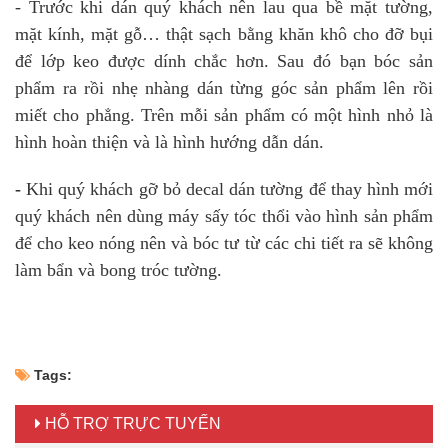
- Trước khi dán quý khách nên lau qua bề mặt tường,
mặt kính, mặt gỗ… thật sạch bằng khăn khô cho đỡ bụi
để lớp keo được dính chắc hơn. Sau đó bạn bóc sản
phẩm ra rồi nhẹ nhàng dán từng góc sản phẩm lên rồi
miết cho phẳng. Trên mỗi sản phẩm có một hình nhỏ là
hình hoàn thiện và là hình hướng dẫn dán.
-
Khi quý khách gỡ bỏ decal dán tường để thay hình mới
quý khách nên dùng máy sấy tóc thổi vào hình sản phẩm
để cho keo nóng nên và bóc tư từ các chi tiết ra sẽ không
làm bẩn và bong tróc tường.
Tags:
HỖ TRỢ TRỰC TUYẾN