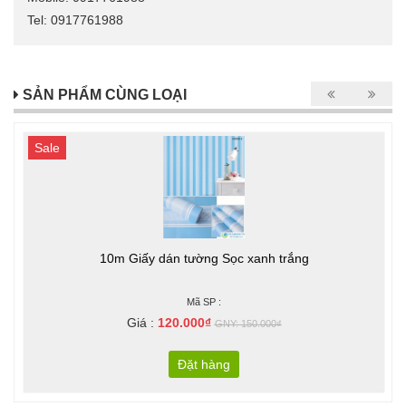
Tel: 0917761988
SẢN PHẨM CÙNG LOẠI
Sale
10m Giấy dán tường Sọc xanh trắng
Mã SP :
Giá :
120.000₫
GNY: 150.000₫
Đặt hàng