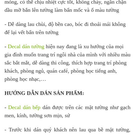
mỏng, có thể chịu nhiệt cực tốt, không cháy, n
găn chặn
dầu mỡ bắn lên tường làm bẩn mốc và ố màu tường
- Dễ dàng lau chùi, độ bền cao, bóc đi thoải mái không
để lại vết bẩn trên tường
-
Decal dán tường
hiện nay đang là xu hướng của mọi
gia đình muốn trang trí ngôi nhà của mình với nhiều màu
sắc bắt mắt, dễ dàng thi công, thích hợp trang trí phòng
khách, phòng ngủ, quán café, phòng học tiếng anh,
phòng học nhạc,…
HƯỚNG DẪN DÁN SẢN PHẨM:
-
Decal dán b
ếp
dán được trên các mặt tường như gạch
men, kính, tường sơn mịn, sứ
- Trước khi dán quý khách nên lau qua bề mặt tường,