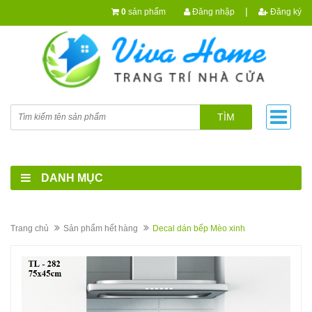
|
0
sản phẩm
Đăng nhập
Đăng ký
TÌM
DANH MỤC
Trang chủ
Sản phẩm hết hàng
Decal dán bếp Mèo xinh