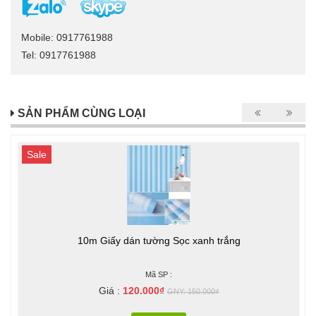
Mobile: 0917761988
Tel: 0917761988
SẢN PHẨM CÙNG LOẠI
Sale
10m Giấy dán tường Sọc xanh trắng
Mã SP :
Giá :
120.000₫
GNY: 150.000₫