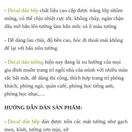
-
D
ecal dán bếp
chất liệu cao cấp được tráng lớp nhôm
mỏng, có thể chịu nhiệt cực tốt, không cháy, n
găn chặn
dầu mỡ bắn lên tường làm bẩn mốc và ố màu tường
- Dễ dàng lau chùi, độ bền cao, bóc đi thoải mái không
để lại vết bẩn trên tường
-
Decal dán tường
hiện nay đang là xu hướng của mọi
gia đình muốn trang trí ngôi nhà của mình với nhiều màu
sắc bắt mắt, dễ dàng thi công, thích hợp trang trí phòng
khách, phòng ngủ, quán café, phòng học tiếng anh,
phòng học nhạc,…
HƯỚNG DẪN DÁN SẢN PHẨM:
-
Decal dán b
ếp
dán được trên các mặt tường như gạch
men, kính, tường sơn mịn, sứ