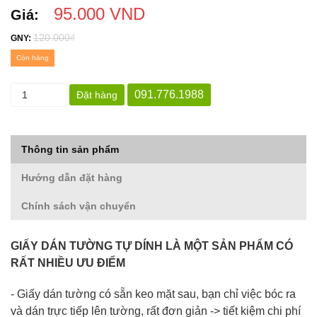
95.000 VND
Giá:
120.000₫
GNY:
Còn hàng
091.776.1988
Đặt hàng
Thông tin sản phẩm
Hướng dẫn đặt hàng
Chính sách vận chuyển
GIẤY DÁN TƯỜNG TỰ DÍNH LÀ MỘT SẢN PHẨM CÓ
RẤT NHIỀU ƯU ĐIỂM
- Giấy dán tường có sẵn keo mặt sau, bạn chỉ việc bóc ra
và dán trực tiếp lên tường, rất đơn giản -> tiết kiệm chi phí