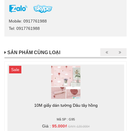
Mobile: 0917761988
Tel: 0917761988
SẢN PHẨM CÙNG LOẠI
Sale
10M giấy dán tường Dâu tây hồng
Mã SP : G95
Giá :
95.000₫
GNY: 120.000₫