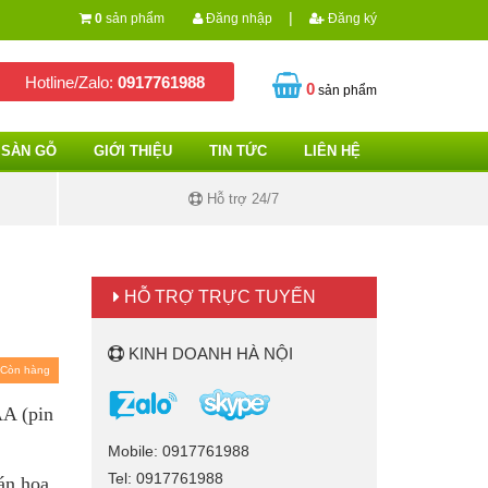
|
0
sản phẩm
Đăng nhập
Đăng ký
Hotline/Zalo:
0917761988
0
sản phẩm
SÀN GỖ
GIỚI THIỆU
TIN TỨC
LIÊN HỆ
Hỗ trợ 24/7
HỖ TRỢ TRỰC TUYẾN
KINH DOANH HÀ NỘI
Còn hàng
AA (pin
Mobile: 0917761988
Tel: 0917761988
án họa