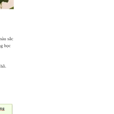
màu sắc
ng học
 hồ.