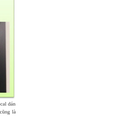
ecal dán
cũng là