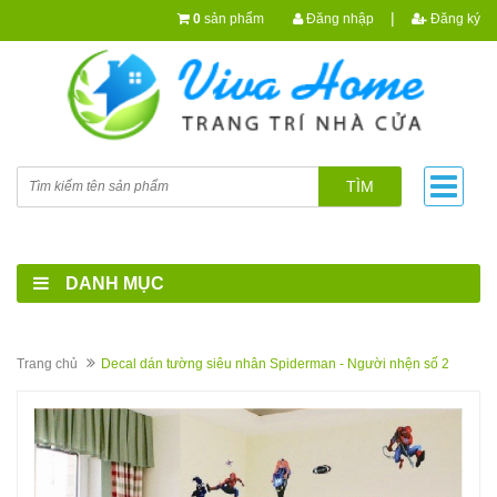
|
0
sản phẩm
Đăng nhập
Đăng ký
TÌM
DANH MỤC
Trang chủ
Decal dán tường siêu nhân Spiderman - Người nhện số 2