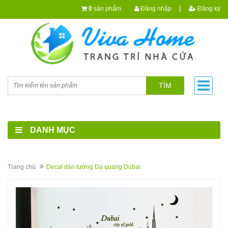
|
0
sản phẩm
Đăng nhập
Đăng ký
TÌM
DANH MỤC
Trang chủ
Decal dán tường Dạ quang Dubai