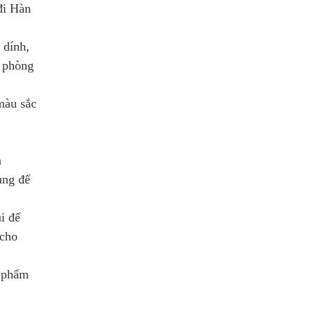
đi Hàn
 dính,
, phòng
màu sắc
n
ùng để
i để
 cho
n phẩm