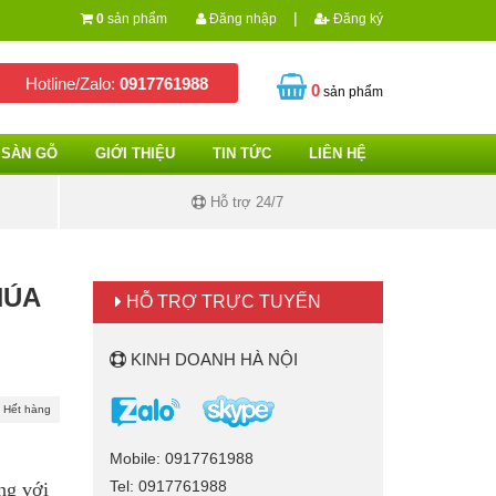
|
0
sản phẩm
Đăng nhập
Đăng ký
Hotline/Zalo:
0917761988
0
sản phẩm
SÀN GỖ
GIỚI THIỆU
TIN TỨC
LIÊN HỆ
Hỗ trợ 24/7
HÚA
HỖ TRỢ TRỰC TUYẾN
KINH DOANH HÀ NỘI
Hết hàng
Mobile: 0917761988
Tel: 0917761988
ng với