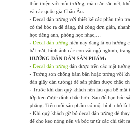
thân thiện với môi trường, màu sắc sắc nét, k
và các quốc gia Châu Âu.
- Decal dán tường với thiết kế các phần trên tr
có thể bóc ra dễ dàng, thi công đơn giản, nhan
học tiếng anh, phòng học nhạc,…
-
Decal dán tường
hiện nay đang là xu hướng c
bắt mắt, hình ảnh các con vật ngộ nghĩnh, trang
HƯỚNG DẪN DÁN SẢN PHẨM:
-
Decal dán tường
dán được trên các mặt tường
-
Tường sơn chống bám bẩn hoặc tường vôi khi
dán giấy dán tường) để sản phẩm được chắc ch
- Trước khi dán quý khách nên lau qua bề mặt
lớp keo được dính chắc hơn. Sau đó bạn bóc sả
phẳng. Trên mỗi sản phẩm có một hình nhỏ là h
-
Khi quý khách gỡ bỏ decal dán tường để thay
để cho keo nóng nên và bóc tư từ các chi tiết 