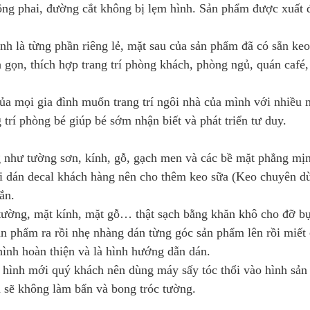
hông phai, đường cắt không bị lẹm hình. Sản phẩm được xuất 
anh là từng phần riêng lẻ, mặt sau của sản phẩm đã có sẵn keo
h gọn, thích hợp trang trí phòng khách, phòng ngủ, quán café
ủa mọi gia đình muốn trang trí ngôi nhà của mình với nhiều 
 trí phòng bé giúp bé sớm nhận biết và phát triển tư duy.
 như tường sơn, kính, gỗ, gạch men và các bề mặt phẳng mị
 dán decal khách hàng nên cho thêm keo sữa (Keo chuyên d
ắn.
 tường, mặt kính, mặt gỗ… thật sạch bằng khăn khô cho đỡ bụ
n phẩm ra rồi nhẹ nhàng dán từng góc sản phẩm lên rồi miết
ình hoàn thiện và là hình hướng dẫn dán.
 hình mới quý khách nên dùng máy sấy tóc thổi vào hình sả
ra sẽ không làm bẩn và bong tróc tường.