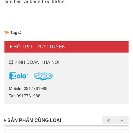
làm bẩn và bong tróc tường.
Tags:
HỖ TRỢ TRỰC TUYẾN
KINH DOANH HÀ NỘI
Mobile: 0917761988
Tel: 0917761988
SẢN PHẨM CÙNG LOẠI