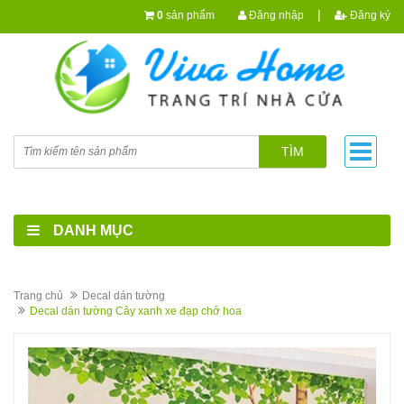
|
0
sản phẩm
Đăng nhập
Đăng ký
TÌM
DANH MỤC
Trang chủ
Decal dán tường
Decal dán tường Cây xanh xe đạp chở hoa