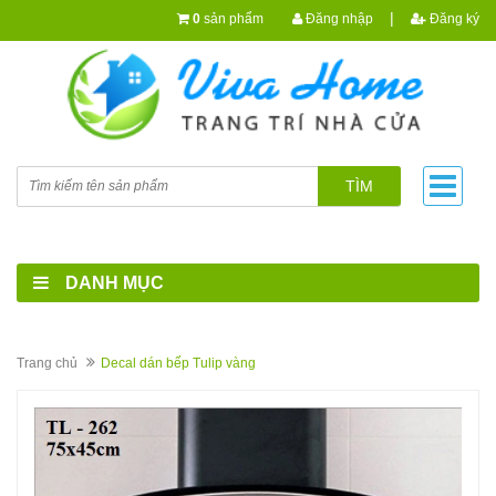
|
0
sản phẩm
Đăng nhập
Đăng ký
TÌM
DANH MỤC
Trang chủ
Decal dán bếp Tulip vàng