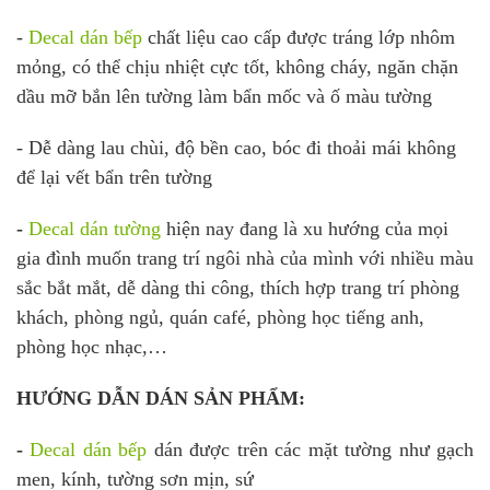
-
D
ecal dán bếp
chất liệu cao cấp được tráng lớp nhôm
mỏng, có thể chịu nhiệt cực tốt, không cháy, n
găn chặn
dầu mỡ bắn lên tường làm bẩn mốc và ố màu tường
- Dễ dàng lau chùi, độ bền cao, bóc đi thoải mái không
để lại vết bẩn trên tường
-
Decal dán tường
hiện nay đang là xu hướng của mọi
gia đình muốn trang trí ngôi nhà của mình với nhiều màu
sắc bắt mắt, dễ dàng thi công, thích hợp trang trí phòng
khách, phòng ngủ, quán café, phòng học tiếng anh,
phòng học nhạc,…
HƯỚNG DẪN DÁN SẢN PHẨM:
-
Decal dán b
ếp
dán được trên các mặt tường như gạch
men, kính, tường sơn mịn, sứ