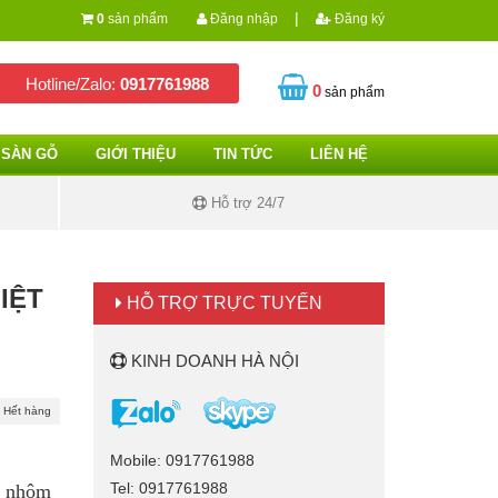
|
0
sản phẩm
Đăng nhập
Đăng ký
Hotline/Zalo:
0917761988
0
sản phẩm
SÀN GỖ
GIỚI THIỆU
TIN TỨC
LIÊN HỆ
Hỗ trợ 24/7
IỆT
HỖ TRỢ TRỰC TUYẾN
KINH DOANH HÀ NỘI
Hết hàng
Mobile: 0917761988
Tel: 0917761988
ớp nhôm