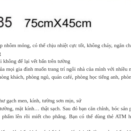
ớp nhôm mỏng, có thể chịu nhiệt cực tốt, không cháy, n
găn ch
g
i không để lại vết bẩn trên tường
ủa mọi gia đình muốn trang trí ngôi nhà của mình với nhiều 
 phòng khách, phòng ngủ, quán café, phòng học tiếng anh, phò
hư gạch men, kính, tường sơn mịn, sứ
 tường, mặt kính… thật sạch. Sau đó bạn căn chỉnh, bóc sản 
n phẩm lên rồi miết cho phẳng. Bạn có thể dùng thẻ ATM h