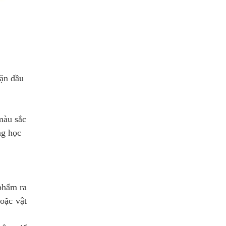
ặn dầu
màu sắc
ng học
phẩm ra
oặc vật