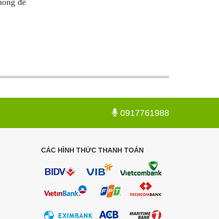
hông để
0917761988
CÁC HÌNH THỨC THANH TOÁN