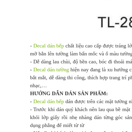
-
D
ecal dán bếp
chất liệu cao cấp được tráng l
mỡ bắn lên tường làm bẩn mốc và ố màu tườn
- Dễ dàng lau chùi, độ bền cao, bóc đi thoải má
-
Decal dán tường
hiện nay đang là xu hướng c
bắt mắt, dễ dàng thi công, thích hợp trang trí
nhạc,…
HƯỚNG DẪN DÁN SẢN PHẨM:
-
Decal dán b
ếp
dán được trên các mặt tường n
- Trước khi dán quý khách nên lau qua bề mặt
khỏi lớp giấy rồi nhẹ nhàng dán từng góc sả
dụng phẳng để miết từ từ