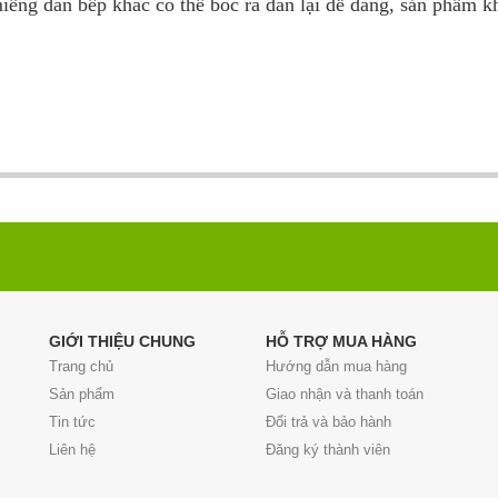
iếng dán bếp khác có thể bóc ra dán lại dễ dàng, sản phẩm k
GIỚI THIỆU CHUNG
HỖ TRỢ MUA HÀNG
Trang chủ
Hướng dẫn mua hàng
Sản phẩm
Giao nhận và thanh toán
Tin tức
Đổi trả và bảo hành
Liên hệ
Đăng ký thành viên