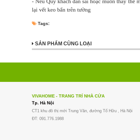
- Nếu Quý khách dán sai hoặc muốn thay thế m
lại vết keo bẩn trên tường
Tags:
SẢN PHẨM CÙNG LOẠI
VIVAHOME - TRANG TRÍ NHÀ CỬA
Tp. Hà Nội
CT1 khu đô thị mới Trung Văn, đường Tố Hữu , Hà Nội
ĐT: 091.776.1988