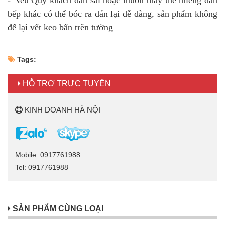
- Nếu Quý khách dán sai hoặc muốn thay thế miếng dán
bếp khác có thể bóc ra dán lại dễ dàng, sản phẩm không
để lại vết keo bẩn trên tường
Tags:
HỖ TRỢ TRỰC TUYẾN
KINH DOANH HÀ NỘI
Mobile: 0917761988
Tel: 0917761988
SẢN PHẨM CÙNG LOẠI